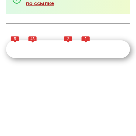
по ссылке
.
5
48
2
1