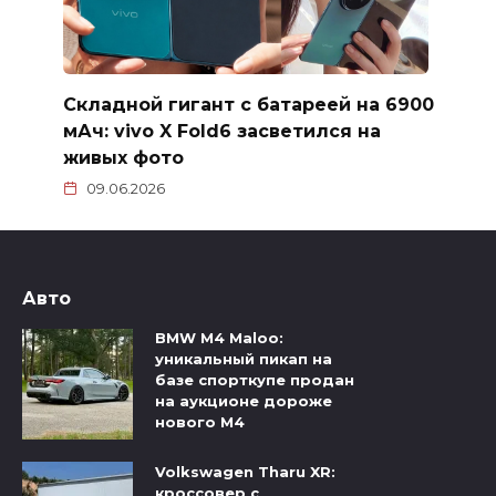
Складной гигант с батареей на 6900
мАч: vivo X Fold6 засветился на
живых фото
09.06.2026
Авто
BMW M4 Maloo:
уникальный пикап на
базе спорткупе продан
на аукционе дороже
нового M4
Volkswagen Tharu XR:
кроссовер с