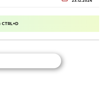
23.12.2024
и
CTRL+D