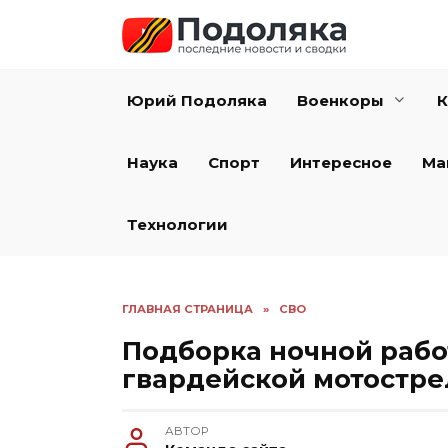
Перейти
к
содержанию
Юрий Подоляка
Военкоры
К
Наука
Спорт
Интересное
Ма
Технологии
ГЛАВНАЯ СТРАНИЦА
»
СВО
Подборка ночной рабо
гвардейской мотостр
АВТОР