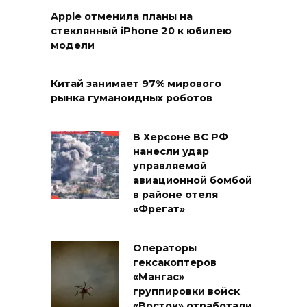
Apple отменила планы на
стеклянный iPhone 20 к юбилею
модели
Китай занимает 97% мирового
рынка гуманоидных роботов
В Херсоне ВС РФ
нанесли удар
управляемой
авиационной бомбой
в районе отеля
«Фрегат»
Операторы
гексакоптеров
«Мангас»
группировки войск
«Восток» отработали