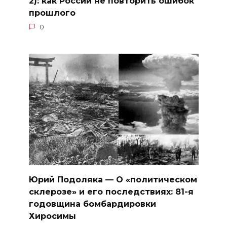
2): как России не повторить ошибок
прошлого
0
Юрий Подоляка — О «политическом
склерозе» и его последствиях: 81-я
годовщина бомбардировки
Хиросимы