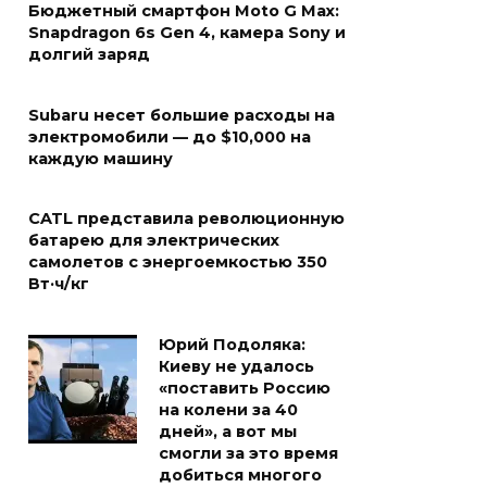
Бюджетный смартфон Moto G Max:
Snapdragon 6s Gen 4, камера Sony и
долгий заряд
Subaru несет большие расходы на
электромобили — до $10,000 на
каждую машину
CATL представила революционную
батарею для электрических
самолетов с энергоемкостью 350
Вт·ч/кг
Юрий Подоляка:
Киеву не удалось
«поставить Россию
на колени за 40
дней», а вот мы
смогли за это время
добиться многого