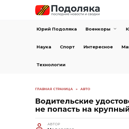
Перейти
к
содержанию
Юрий Подоляка
Военкоры
К
Наука
Спорт
Интересное
Ма
Технологии
ГЛАВНАЯ СТРАНИЦА
»
АВТО
Водительские удостове
не попасть на крупны
АВТОР