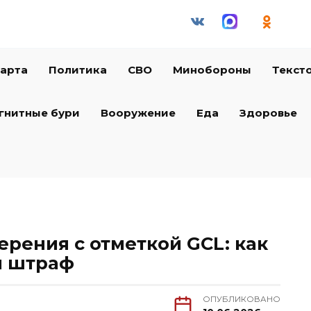
арта
Политика
СВО
Минобороны
Текст
гнитные бури
Вооружение
Еда
Здоровье
рения с отметкой GCL: как
й штраф
ОПУБЛИКОВАНО