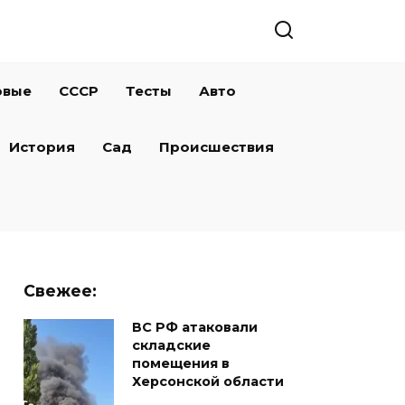
овые
СССР
Тесты
Авто
История
Сад
Происшествия
Свежее:
ВС РФ атаковали
складские
помещения в
Херсонской области