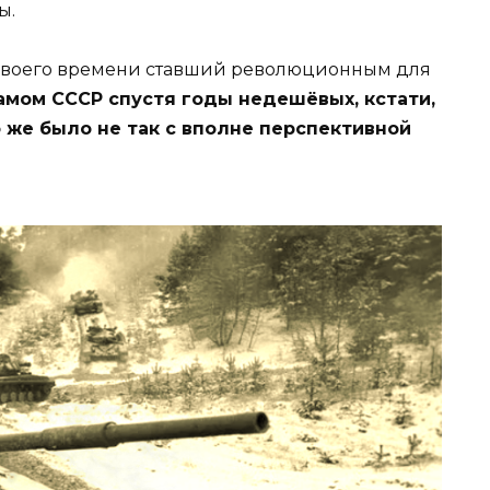
ы.
я своего времени ставший революционным для
амом СССР спустя годы недешёвых, кстати,
о же было не так с вполне перспективной