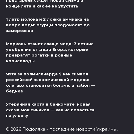
престарелых ждет новая сумма в
конце лета и как ее не упустить
1 литр молока и 2 ложки аммиака на
ведро воды: огурцы плодоносят до
заморозков
Морковь станет слаще меда: 3 летние
удобрения от деда Егора, которые
превратят рогатки в ровные
корнеплоды
Яхта за полмиллиарда $ как символ
российской экономической модели:
олигарх становится богаче, а nation —
беднее
Утерянная карта в банкомате: новая
схема мошенников — как не попасться
на уловку
© 2026 Подоляка - последние новости Украины,