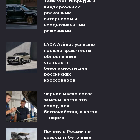
TANK 700: гибридный
внедорожник с
роскошным
интерьером и
неоднозначными
решениями
LADA Azimut успешно
прошла краш-тесты:
обновленные
стандарты
безопасности для
российских
кроссоверов
Черное масло после
замены: когда это
повод для
беспокойства, а когда
— норма
Почему в России не
возводят бетонные