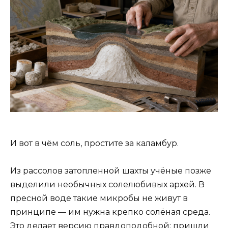
И вот в чём соль, простите за каламбур.
Из рассолов затопленной шахты учёные позже
выделили необычных солелюбивых архей. В
пресной воде такие микробы не живут в
принципе — им нужна крепко солёная среда.
Это делает версию правдоподобной: пришли