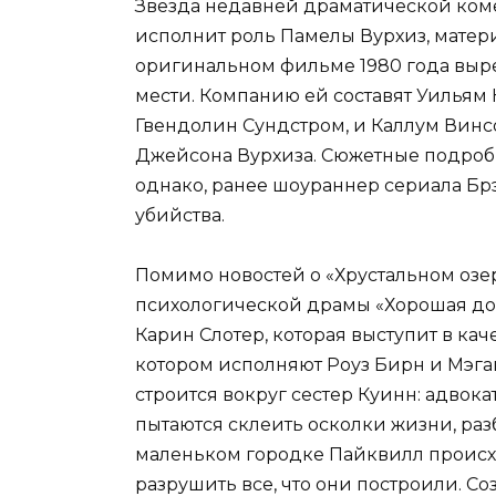
Звезда недавней драматической ком
исполнит роль Памелы Вурхиз, матер
оригинальном фильме 1980 года вырез
мести. Компанию ей составят Уильям К
Гвендолин Сундстром, и Каллум Винс
Джейсона Вурхиза. Сюжетные подробн
однако, ранее шоураннер сериала Б
убийства.
Помимо новостей о «Хрустальном озе
психологической драмы «Хорошая доч
Карин Слотер, которая выступит в кач
котором исполняют Роуз Бирн и Мэган
строится вокруг сестер Куинн: адвока
пытаются склеить осколки жизни, раз
маленьком городке Пайквилл происхо
разрушить все, что они построили. С