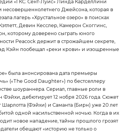
едии «ГКС. Сент-Луис» Линда Карделлини
и несовершеннолетнего Джейсона, которая в
ала лагерь «Хрустальное озеро» в поисках
этлетт, Девин Кесслер, Камерон Скоггинс,
он, которому доверено сыграть юного
ости Peacock держит в строжайшем секрете,
рэд Кэйн пообещал «реки крови» и изощренные
ре» была анонсирована дата премьеры
ь» («The Good Daughter») по бестселлеру
естве шоураннера. Сериал, главные роли в
 Фэйхи, дебютирует 12 нобря 2026 года. Сюжет
т Шарлотта (Фэйхи) и Саманта (Бирн) уже 20 лет
битой одной насильственной ночью. Когда в их
дит новое нападение, тайны прошлого грозят
оздатели обещают «историю не только о