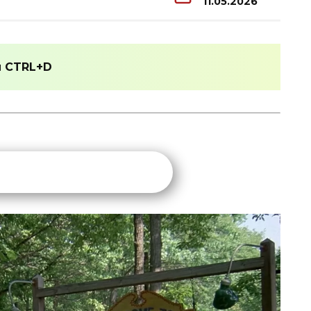
11.05.2026
и
CTRL+D