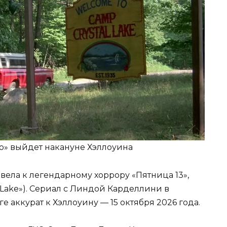
ро» выйдет накануне Хэллоуина
вела к легендарному хоррору «Пятница 13»,
l Lake»). Сериал с Линдой Карделлини в
 аккурат к Хэллоуину — 15 октября 2026 года.