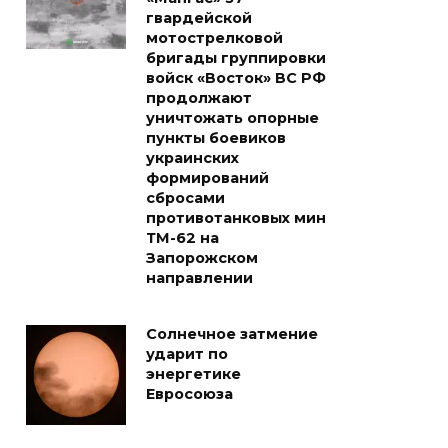
гвардейской
мотострелковой
бригады группировки
войск «Восток» ВС РФ
продолжают
уничтожать опорные
пункты боевиков
украинских
формирований
сбросами
противотанковых мин
ТМ-62 на
Запорожском
направлении
Солнечное затмение
ударит по
энергетике
Евросоюза