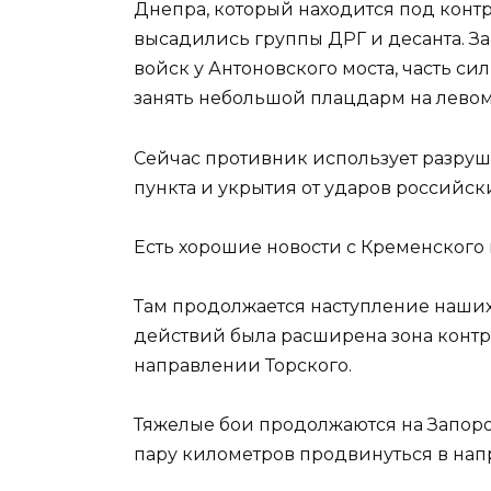
Днепра, который находится под конт
высадились группы ДРГ и десанта. З
войск у Антоновского моста, часть си
занять небольшой плацдарм на левом
Сейчас противник использует разруш
пункта и укрытия от ударов российск
Есть хорошие новости с Кременского
Там продолжается наступление наших
действий была расширена зона контр
направлении Торского.
Тяжелые бои продолжаются на Запоро
пару километров продвинуться в нап