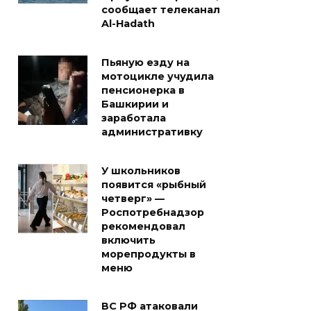
сообщает телеканал
Al-Hadath
Пьяную езду на
мотоцикле учудила
пенсионерка в
Башкирии и
заработала
административку
У школьников
появится «рыбный
четверг» —
Роспотребнадзор
рекомендовал
включить
морепродукты в
меню
ВС РФ атаковали