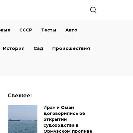
овые
СССР
Тесты
Авто
История
Сад
Происшествия
Свежее:
Иран и Оман
договорились об
открытии
судоходства в
Ормузском проливе,