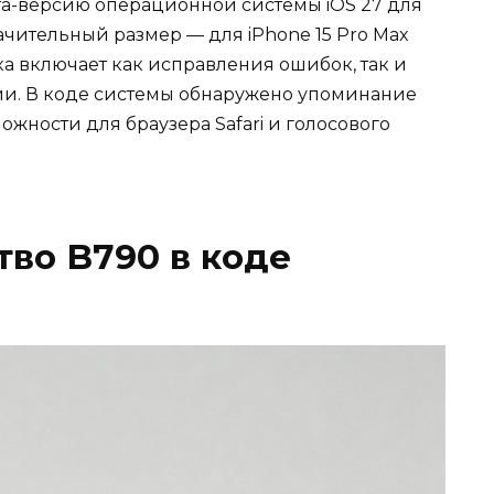
та-версию операционной системы iOS 27 для
чительный размер — для iPhone 15 Pro Max
ка включает как исправления ошибок, так и
ии. В коде системы обнаружено упоминание
можности для браузера Safari и голосового
тво B790 в коде