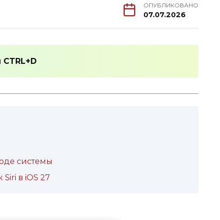
ОПУБЛИКОВАНО
07.07.2026
и
CTRL+D
коде системы
iri в iOS 27