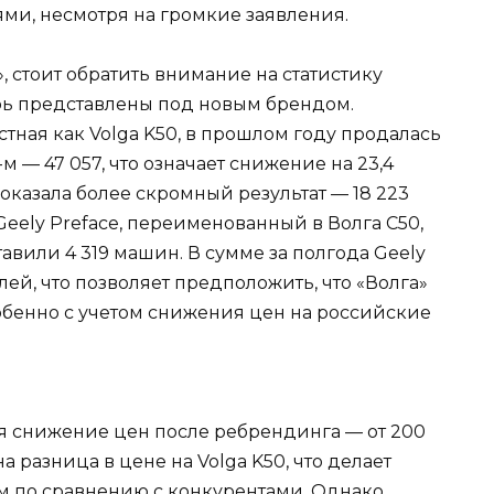
ми, несмотря на громкие заявления.
», стоит обратить внимание на статистику
рь представлены под новым брендом.
стная как Volga K50, в прошлом году продалась
м — 47 057, что означает снижение на 23,4
 показала более скромный результат — 18 223
Geely Preface, переименованный в Волга С50,
тавили 4 319 машин. В сумме за полгода Geely
ей, что позволяет предположить, что «Волга»
особенно с учетом снижения цен на российские
 снижение цен после ребрендинга — от 200
а разница в цене на Volga K50, что делает
 по сравнению с конкурентами. Однако