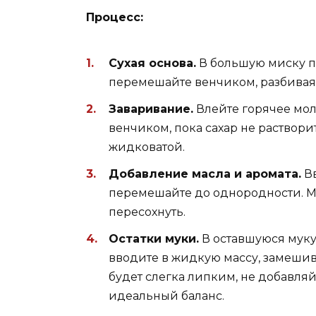
Процесс:
Сухая основа.
В большую миску пр
перемешайте венчиком, разбивая
Заваривание.
Влейте горячее мо
венчиком, пока сахар не растворит
жидковатой.
Добавление масла и аромата.
Вв
перемешайте до однородности. Ма
пересохнуть.
Остатки муки.
В оставшуюся муку 
вводите в жидкую массу, замешива
будет слегка липким, не добавля
идеальный баланс.