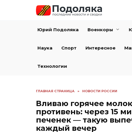
Перейти
к
содержанию
Юрий Подоляка
Военкоры
К
Наука
Спорт
Интересное
Ма
Технологии
ГЛАВНАЯ СТРАНИЦА
»
НОВОСТИ РОССИИ
Вливаю горячее молок
противень: через 15 м
печенек — такую вып
каждый вечер