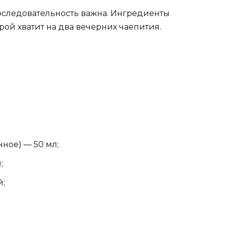
последовательность важна. Ингредиенты
ой хватит на два вечерних чаепития.
ное) — 50 мл;
;
й;