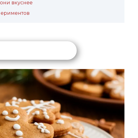
 они вкуснее
периментов