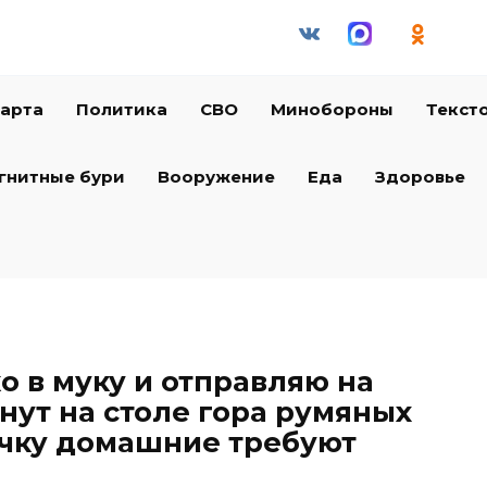
арта
Политика
СВО
Минобороны
Текст
гнитные бури
Вооружение
Еда
Здоровье
о в муку и отправляю на
инут на столе гора румяных
ечку домашние требуют