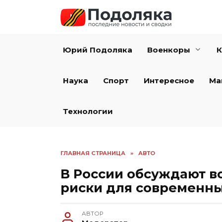
Перейти
к
содержанию
Юрий Подоляка
Военкоры
К
Наука
Спорт
Интересное
Ма
Технологии
ГЛАВНАЯ СТРАНИЦА
»
АВТО
В России обсуждают в
риски для современн
АВТОР