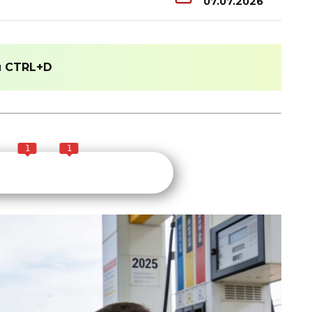
07.07.2026
и
CTRL+D
1
1