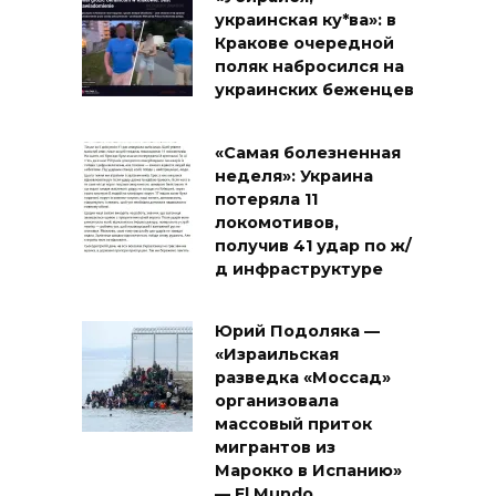
украинская ку*ва»: в
Кракове очередной
поляк набросился на
украинских беженцев
«Самая болезненная
неделя»: Украина
потеряла 11
локомотивов,
получив 41 удар по ж/
д инфраструктуре
Юрий Подоляка —
«Израильская
разведка «Моссад»
организовала
массовый приток
мигрантов из
Марокко в Испанию»
— El Mundo