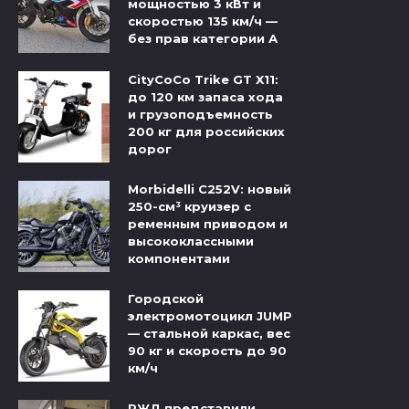
мощностью 3 кВт и
скоростью 135 км/ч —
без прав категории А
CityCoCo Trike GT X11:
до 120 км запаса хода
и грузоподъемность
200 кг для российских
дорог
Morbidelli C252V: новый
250-см³ круизер с
ременным приводом и
высококлассными
компонентами
Городской
электромотоцикл JUMP
— стальной каркас, вес
90 кг и скорость до 90
км/ч
РЖД представили