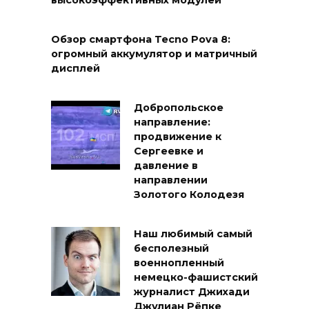
высокоэффективных модулей
Обзор смартфона Tecno Pova 8:
огромный аккумулятор и матричный
дисплей
Добропольское
направление:
продвижение к
Сергеевке и
давление в
направлении
Золотого Колодезя
Наш любимый самый
бесполезный
военнопленный
немецко-фашистский
журналист Джихади
Джулиан Рёпке