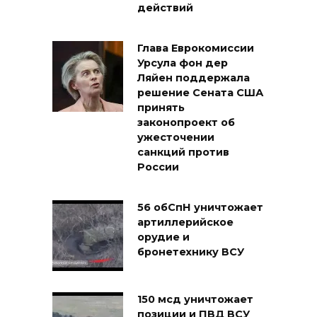
действий
Глава Еврокомиссии
Урсула фон дер
Ляйен поддержала
решение Сената США
принять
законопроект об
ужесточении
санкций против
России
56 обСпН уничтожает
артиллерийское
орудие и
бронетехнику ВСУ
150 мсд уничтожает
позиции и ПВД ВСУ