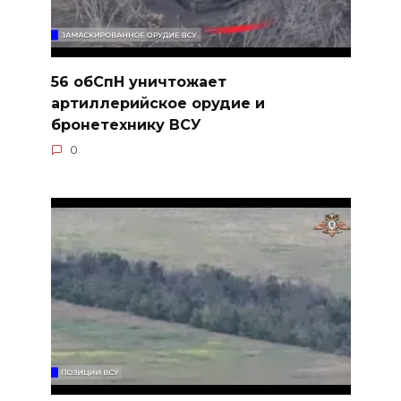
56 обСпН уничтожает
артиллерийское орудие и
бронетехнику ВСУ
0