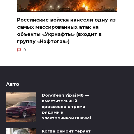
Российские войска нанесли одну из
самых массированных атак на
объекты «Укрнафты» (входит в
группу «Нафтогаз»)
0
Авто
Dongfeng Yipai M8 —
вместительный
кроссовер с тремя
рядами и
электроникой Huawei
Когда ремонт теряет