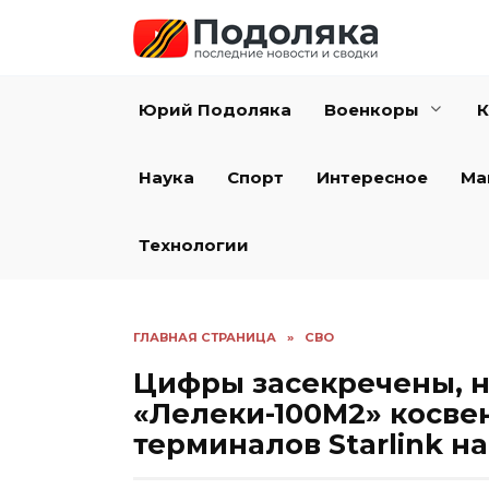
Перейти
к
содержанию
Юрий Подоляка
Военкоры
К
Наука
Спорт
Интересное
Ма
Технологии
ГЛАВНАЯ СТРАНИЦА
»
СВО
Цифры засекречены, н
«Лелеки-100М2» косве
терминалов Starlink н