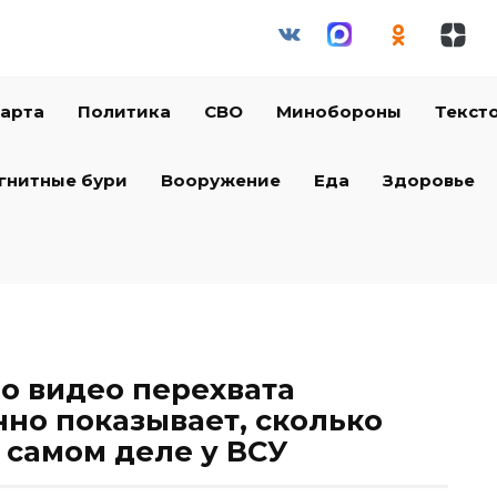
арта
Политика
СВО
Минобороны
Текст
гнитные бури
Вооружение
Еда
Здоровье
о видео перехвата
нно показывает, сколько
а самом деле у ВСУ