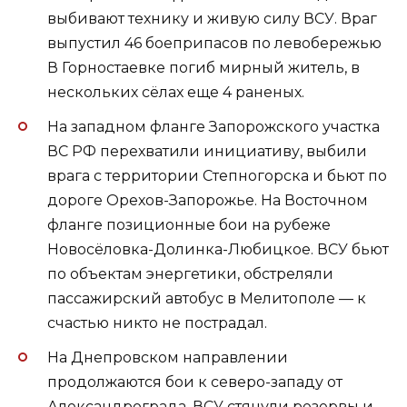
выбивают технику и живую силу ВСУ. Враг
выпустил 46 боеприпасов по левобережью
В Горностаевке погиб мирный житель, в
нескольких сёлах еще 4 раненых.
На западном фланге Запорожского участка
ВС РФ перехватили инициативу, выбили
врага с территории Степногорска и бьют по
дороге Орехов-Запорожье. На Восточном
фланге позиционные бои на рубеже
Новосёловка-Долинка-Любицкое. ВСУ бьют
по объектам энергетики, обстреляли
пассажирский автобус в Мелитополе — к
счастью никто не пострадал.
На Днепровском направлении
продолжаются бои к северо-западу от
Александрограда. ВСУ стянули резервы и