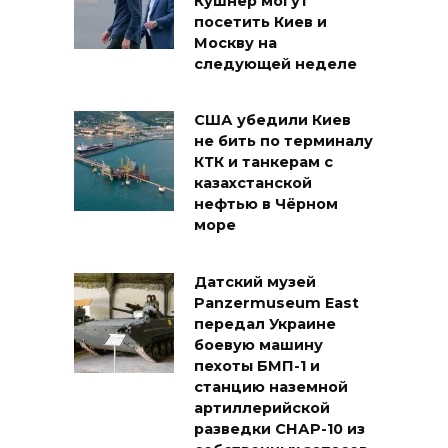
Кушнер могут
посетить Киев и
Москву на
следующей неделе
США убедили Киев
не бить по терминалу
КТК и танкерам с
казахстанской
нефтью в Чёрном
море
Датский музей
Panzermuseum East
передал Украине
боевую машину
пехоты БМП-1 и
станцию наземной
артиллерийской
разведки СНАР-10 из