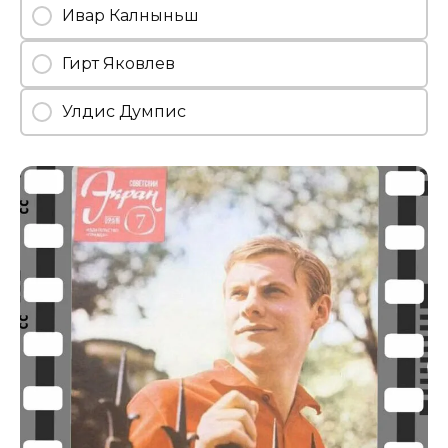
Ивар Калныньш
Гирт Яковлев
Улдис Думпис