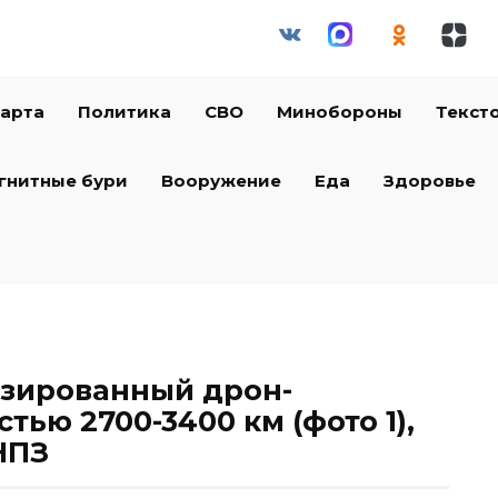
арта
Политика
СВО
Минобороны
Текст
гнитные бури
Вооружение
Еда
Здоровье
изированный дрон-
тью 2700-3400 км (фото 1),
НПЗ