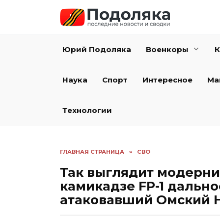
Перейти
к
содержанию
Юрий Подоляка
Военкоры
К
Наука
Спорт
Интересное
Ма
Технологии
ГЛАВНАЯ СТРАНИЦА
»
СВО
Так выглядит модерн
камикадзе FP-1 дальнос
атаковавший Омский 