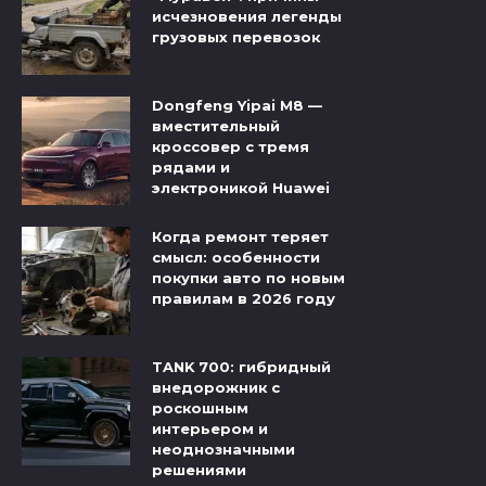
исчезновения легенды
грузовых перевозок
Dongfeng Yipai M8 —
вместительный
кроссовер с тремя
рядами и
электроникой Huawei
Когда ремонт теряет
смысл: особенности
покупки авто по новым
правилам в 2026 году
TANK 700: гибридный
внедорожник с
роскошным
интерьером и
неоднозначными
решениями