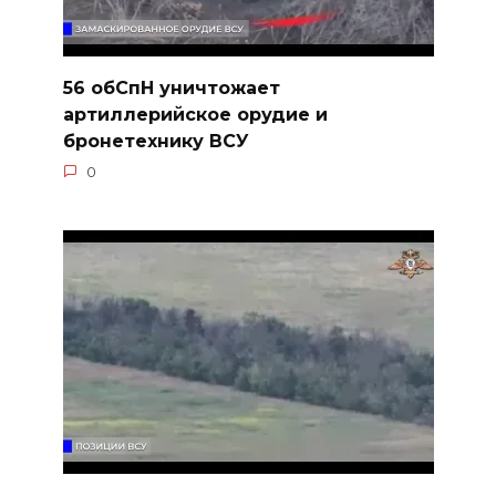
56 обСпН уничтожает
артиллерийское орудие и
бронетехнику ВСУ
0