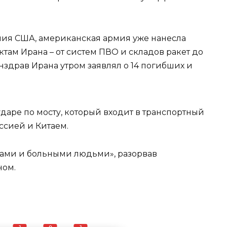
ия США, американская армия уже нанесла
там Ирана – от систем ПВО и складов ракет до
здрав Ирана утром заявлял о 14 погибших и
 ударе по мосту, который входит в транспортный
ссией и Китаем.
ками и больными людьми», разорвав
ном.