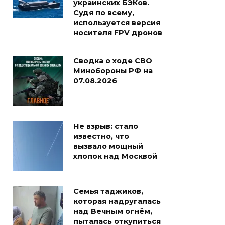
украинских БЭКов.
Судя по всему,
используется версия
носителя FPV дронов
Сводка о ходе СВО
Минобороны РФ на
07.08.2026
Не взрыв: стало
известно, что
вызвало мощный
хлопок над Москвой
Семья таджиков,
которая надругалась
над Вечным огнём,
пыталась откупиться