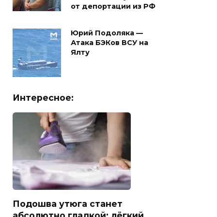
от депортации из РФ
Юрий Подоляка —
Атака БЭКов ВСУ на
Ялту
Интересное:
Подошва утюга станет
абсолютно гладкой: лёгкий