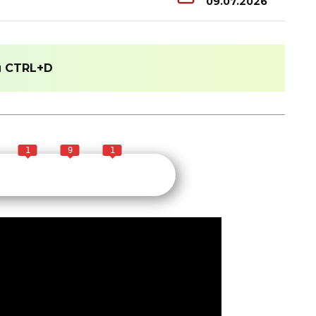
09.07.2026
и
CTRL+D
1
9
1