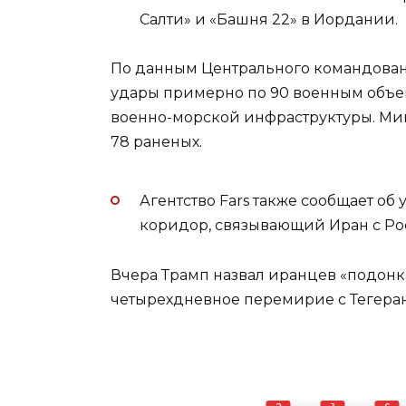
Салти» и «Башня 22» в Иордании.
По данным Центрального командован
удары примерно по 90 военным объек
военно-морской инфраструктуры. Мин
78 раненых.
Агентство Fars также сообщает об
коридор, связывающий Иран с Ро
Вчера Трамп назвал иранцев «подон
четырехдневное перемирие с Тегера