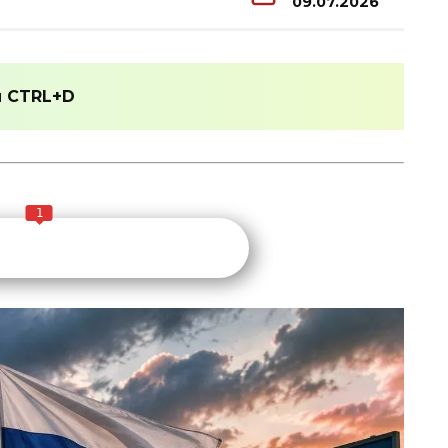
09.07.2026
и
CTRL+D
1