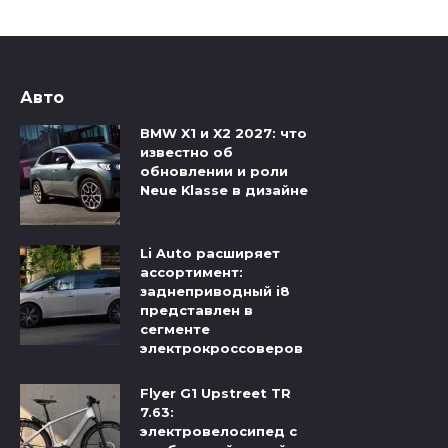
Авто
BMW X1 и X2 2027: что
известно об
обновлении и роли
Neue Klasse в дизайне
Li Auto расширяет
ассортимент:
заднеприводный i8
представлен в
сегменте
электрокроссоверов
Flyer G1 Upstreet TR
7.63:
электровелосипед с