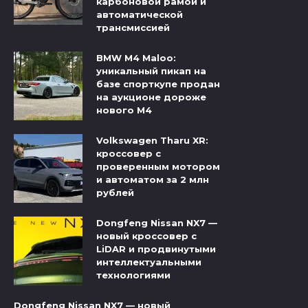
карбоновой рамой и
автоматической
трансмиссией
BMW M4 Maloo:
уникальный пикап на
базе спорткупе продан
на аукционе дороже
нового M4
Volkswagen Tharu XR:
кроссовер с
проверенным мотором
и автоматом за 2 млн
рублей
Dongfeng Nissan NX7 —
новый кроссовер с
LiDAR и продвинутыми
интеллектуальными
технологиями
Dongfeng Nissan NX7 — новый