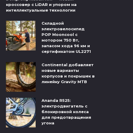
кроссовер с LiDAR и упором на
интеллектуальные технологии
Складной
электровелосипед
POP Mooncool с
мотором 750 Вт,
запасом хода 96 км и
сертификатом UL2271
Continental добавляет
новые варианты
корпусов и покрышек в
линейку Gravity MTB
Ananda R525:
электродвигатель с
блокировкой колеса
для предотвращения
угона