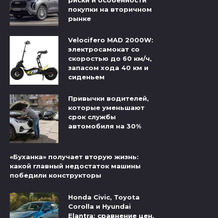
риски и особенности
покупки на вторичном
рынке
Velocifero MAD 2000W:
электросамокат со
скоростью до 60 км/ч,
запасом хода 40 км и
сиденьем
Привычки водителей,
которые уменьшают
срок службы
автомобиля на 30%
«Буханка» получает вторую жизнь:
какой главный недостаток машины
победили конструкторы
Honda Civic, Toyota
Corolla и Hyundai
Elantra: сравнение цен,