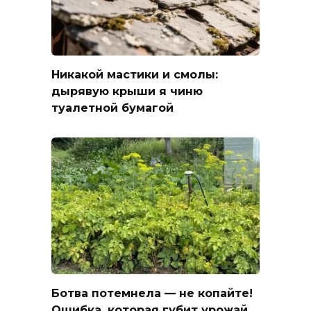
Никакой мастики и смолы:
дырявую крыши я чиню
туалетной бумагой
Ботва потемнела — не копайте!
Ошибка, которая губит урожай