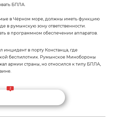
вать БПЛА.
емые в Чёрном море, должны иметь функцию
е в румынскую зону ответственности.
ать в программном обеспечении аппаратов.
л инцидент в порту Констанца, где
ской беспилотник. Румынское Минобороны
жал армии страны, но относился к типу БПЛА,
аине.
2