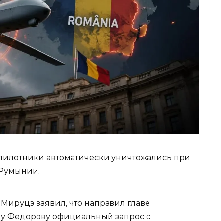
еспилотники автоматически уничтожались при
 Румынии.
ируцэ заявил, что направил главе
у Федорову официальный запрос с