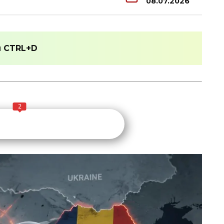
08.07.2026
и
CTRL+D
2