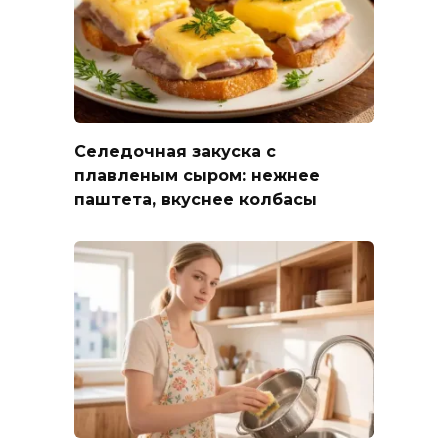
Селедочная закуска с
плавленым сыром: нежнее
паштета, вкуснее колбасы