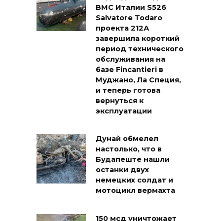
ВМС Италии S526
Salvatore Todaro
проекта 212А
завершила короткий
период технического
обслуживания на
базе Fincantieri в
Муджано, Ла Специя,
и теперь готова
вернуться к
эксплуатации
Дунай обмелел
настолько, что в
Будапеште нашли
останки двух
немецких солдат и
мотоцикл вермахта
150 мсд уничтожает