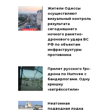
Жители Одессы
осуществляют
визуальный контроль
результата
сегодняшнего
ночного ракетно-
дронового удара ВС
РФ по объектам
инфраструктуры
противника
Прилет русского fpv-
дрона по Humvee с
бандерлогами. Одну
хрюшку
«затрёхсотили»
Неатомная
подводная лодка