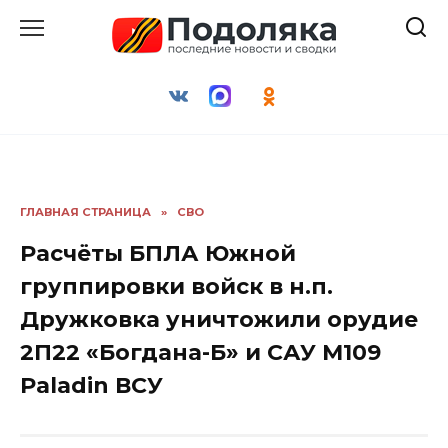
Перейти
к
содержанию
ГЛАВНАЯ СТРАНИЦА
»
СВО
Расчёты БПЛА Южной
группировки войск в н.п.
Дружковка уничтожили орудие
2П22 «Богдана-Б» и САУ M109
Paladin ВСУ