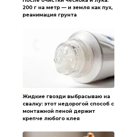
После очистки чеснока и лука:
200 г на метр — и земля как пух,
реанимация грунта
Жидкие гвозди выбрасываю на
свалку: этот недорогой способ с
монтажной пеной держит
крепче любого клея