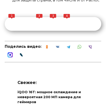
для защиты страны, в том числе и от Patriot.
1
3
3
4
Поделись видео:
Свежее:
iQOO 16T: мощное охлаждение и
невероятная 200 МП камера для
геймеров