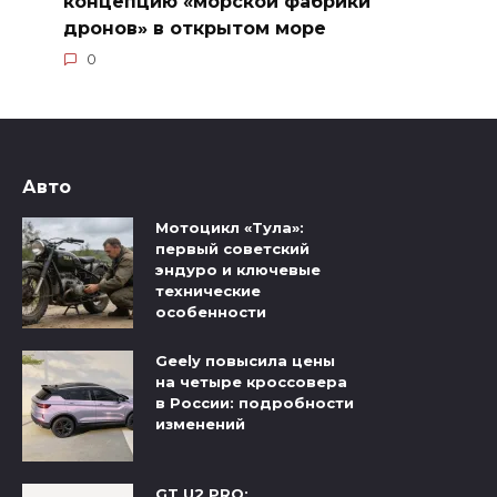
концепцию «морской фабрики
дронов» в открытом море
0
Авто
Мотоцикл «Тула»:
первый советский
эндуро и ключевые
технические
особенности
Geely повысила цены
на четыре кроссовера
в России: подробности
изменений
GT U2 PRO: