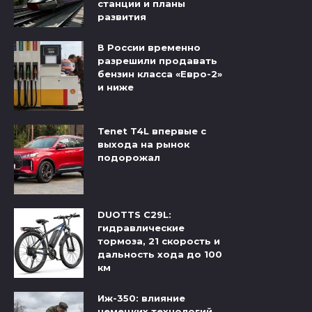
станции и планы
развития
В России временно
разрешили продавать
бензин класса «Евро-2»
и ниже
Tenet T4L впервые с
выхода на рынок
подорожал
DUOTTS C29L:
гидравлические
тормоза, 21 скорость и
дальность хода до 100
км
Иж-350: влияние
немецких технологий