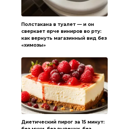
Полстакана в туалет — и он
сверкает ярче виниров во рту:
как вернуть магазинный вид без
«химозы»
Диетический пирог за 15 минут:
без муки, без выпечки, без