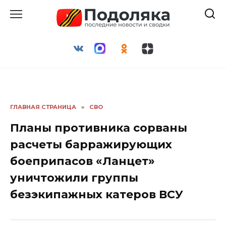
Перейти
к
содержанию
ГЛАВНАЯ СТРАНИЦА
»
СВО
Планы противника сорваны
расчеты барражирующих
боеприпасов «Ланцет»
уничтожили группы
безэкипажных катеров ВСУ