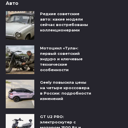
Авто
Редкие советские
авто: какие модели
сейчас востребованы
коллекционерами
Мотоцикл «Тула»:
первый советский
эндуро и ключевые
технические
особенности
Geely повысила цены
на четыре кроссовера
в России: подробности
изменений
GT U2 PRO:
электроскутер с
мотором 1500 Вт и