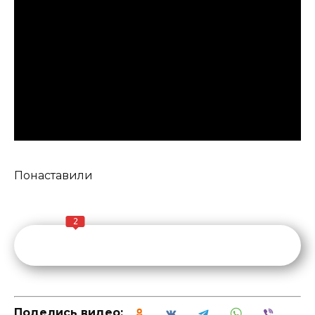
Понаставили
2
Поделись видео: