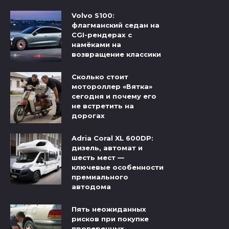
Volvo S100:
флагманский седан на
CGI-рендерах с
намёками на
возвращение классики
Сколько стоит
мотороллер «Вятка»
сегодня и почему его
не встретить на
дорогах
Adria Coral XL 600DP:
дизель, автомат и
шесть мест —
ключевые особенности
премиального
автодома
Пять неожиданных
рисков при покупке
проверенных