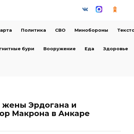
арта
Политика
СВО
Минобороны
Текст
гнитные бури
Вооружение
Еда
Здоровье
 жены Эрдогана и
зор Макрона в Анкаре