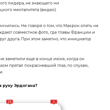
ого лидера, не знающего ни
цкого менталитета (видео).
нчились. Не говоря о том, что Макрон опять не
уждают совместное фото, где главы Франции и
руг друга. При этом заметно, что инициатор
е заметили ещё в конце июня, когда он
зом прятал покрасневший глаз, по слухам,
и.
а руку Эрдогана?
13
1