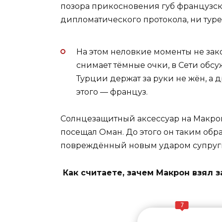
позора прикосновения губ французск
дипломатического протокола, ни туре
На этом неловкие моменты не зако
снимает тёмные очки, в Сети обс
Турции держат за руки не жён, а д
этого — француз.
Солнцезащитный аксессуар на Макрон
посещал Оман. До этого он таким обра
повреждённый новым ударом супруг
Как считаете, зачем Макрон взял з
7