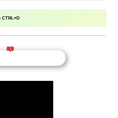
и
CTRL+D
1