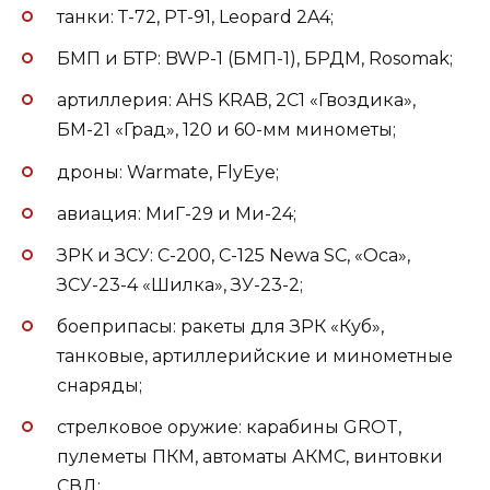
танки: Т-72, PT-91, Leopard 2A4;
БМП и БТР: BWP-1 (БМП-1), БРДМ, Rosomak;
артиллерия: AHS KRAB, 2С1 «Гвоздика»,
БМ-21 «Град», 120 и 60-мм минометы;
дроны: Warmate, FlyEye;
авиация: МиГ-29 и Ми-24;
ЗРК и ЗСУ: С-200, С-125 Newa SC, «Оса»,
ЗСУ-23-4 «Шилка», ЗУ-23-2;
боеприпасы: ракеты для ЗРК «Куб»,
танковые, артиллерийские и минометные
снаряды;
стрелковое оружие: карабины GROT,
пулеметы ПКМ, автоматы АКМС, винтовки
СВД;