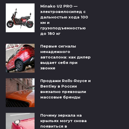
Minako U2 PRO —
электровелосипед с
дальностью хода 100
км и
грузоподъемностью
до 180 кг
Первые сигналы
ненадежного
автосалона: как дилер
выдает себя при
звонке
Продажи Rolls-Royce и
Bentley в России
внезапно превзошли
массовые бренды
Почему зеркала на
крыльях могут снова
появиться в