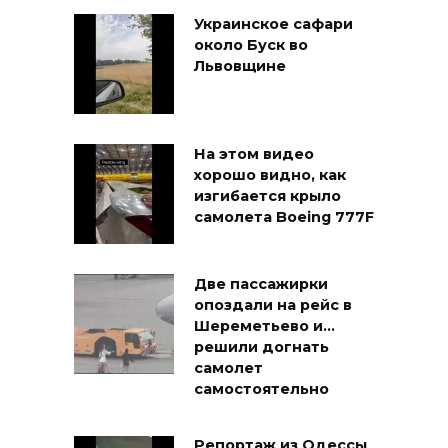
Украинское сафари
около Буск во
Львовщине
На этом видео
хорошо видно, как
изгибается крыло
самолета Boeing 777F
Две пассажирки
опоздали на рейс в
Шереметьево и…
решили догнать
самолет
самостоятельно
Репортаж из Одессы