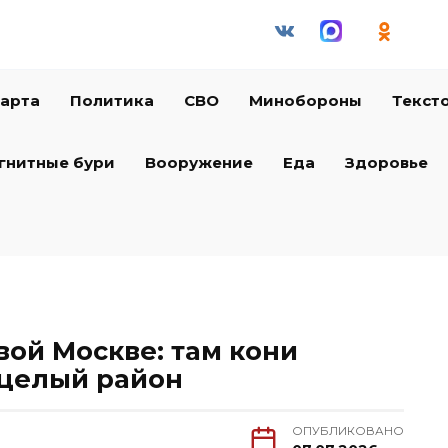
арта
Политика
СВО
Минобороны
Текст
гнитные бури
Вооружение
Еда
Здоровье
ой Москве: там кони
 целый район
ОПУБЛИКОВАНО