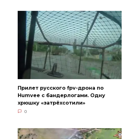
Прилет русского fpv-дрона по
Humvee с бандерлогами. Одну
хрюшку «затрёхсотили»
0