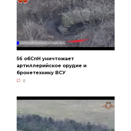
56 обСпН уничтожает
артиллерийское орудие и
бронетехнику ВСУ
0